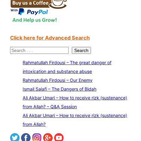
Click here for Advanced Search
S
Search
e
Rahmatullah Firdousi – The great danger of
a
intoxication and substance abuse
r
Rahmatullah Firdousi – Our Enemy
c
Ismail Salafi – The Dangers of Bidah
h
Ali Akbar Umari – How to receive rizk (sustenance)
from Allah? – Q&A Session
Ali Akbar Umari – How to receive rizk (sustenance)
from Allah?