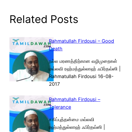
Related Posts
Rahmatullah Firdousi – Good
Death
நல்ல மரணத்திற்கான வழிமுறைகள்
மவ்லவி ரஹ்மத்துல்லாஹ் ஃபிர்தவ்ஸி |
Rahmatullah Firdousi 16-08-
2017
Rahmatullah Firdousi –
Tolerance
சகிப்புத்தன்மை மவ்லவி
ரஹ்மத்துல்லாஹ் ஃபிர்தவ்ஸி |