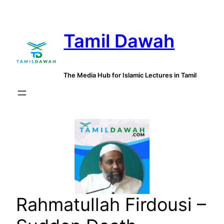
Skip
to
Tamil Dawah
content
The Media Hub for Islamic Lectures in Tamil
Rahmatullah Firdousi –