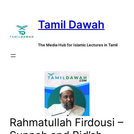
Skip
to
Tamil Dawah
content
The Media Hub for Islamic Lectures in Tamil
Rahmatullah Firdousi –