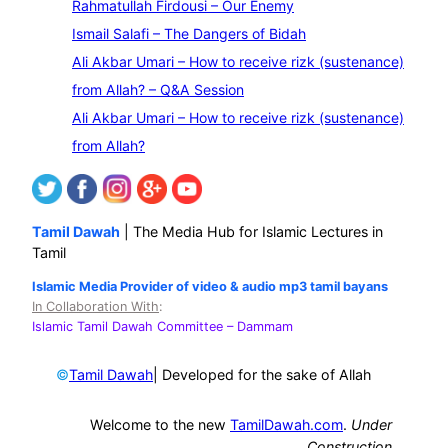
Rahmatullah Firdousi – Our Enemy
c
Ismail Salafi – The Dangers of Bidah
h
Ali Akbar Umari – How to receive rizk (sustenance)
from Allah? – Q&A Session
Ali Akbar Umari – How to receive rizk (sustenance)
from Allah?
Tamil Dawah
| The Media Hub for Islamic Lectures in
Tamil
Islamic Media Provider of video & audio mp3 tamil bayans
In Collaboration With
:
Islamic Tamil Dawah Committee
– Dammam
©
| Developed for the sake of Allah
Tamil Dawah
Welcome to the new
TamilDawah.com
.
Under
Construction