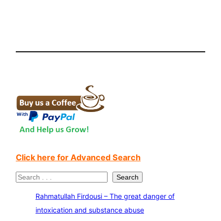
Click here for Advanced Search
S
Search
e
Rahmatullah Firdousi – The great danger of
a
intoxication and substance abuse
r