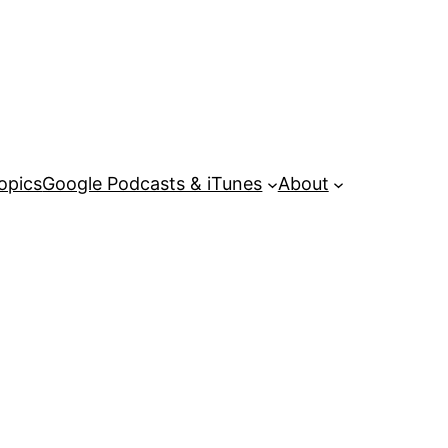
opics
Google Podcasts & iTunes
About