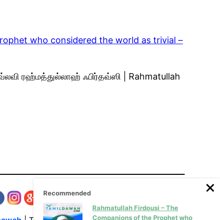
ophet who considered the world as trivial –
லவி ரஹ்மத்துல்லாஹ் ஃபிர்தவ்ஸி | Rahmatullah
Recommended
Rahmatullah Firdousi – The
Companions of the Prophet who
Dawah
| The Media Hub for Islamic Lectures