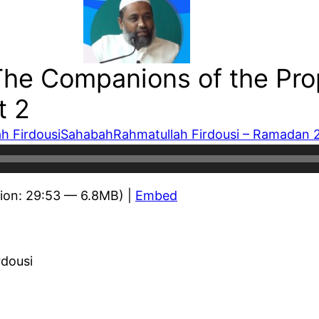
 The Companions of the Pr
t 2
h Firdousi
Sahabah
Rahmatullah Firdousi – Ramadan 
ion: 29:53 — 6.8MB) |
Embed
rdousi