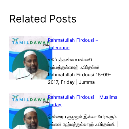
Related Posts
Rahmatullah Firdousi –
Tolerance
சகிப்புத்தன்மை மவ்லவி
ரஹ்மத்துல்லாஹ் ஃபிர்தவ்ஸி |
Rahmatullah Firdousi 15-09-
2017, Friday | Jumma
Rahmatullah Firdousi – Muslims
Today
இன்றைய சூழலும் இஸ்லாமியர்களும்
மவ்லவி ரஹ்மத்துல்லாஹ் ஃபிர்தவ்ஸி |