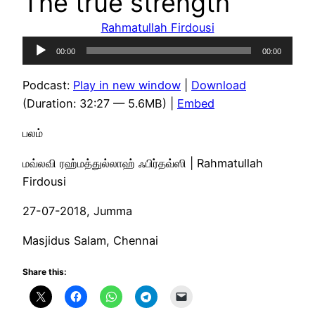
The true strength
Rahmatullah Firdousi
Audio
00:00
00:00
Player
Podcast:
Play in new window
|
Download
(Duration: 32:27 — 5.6MB) |
Embed
பலம்
மவ்லவி ரஹ்மத்துல்லாஹ் ஃபிர்தவ்ஸி | Rahmatullah
Firdousi
27-07-2018, Jumma
Masjidus Salam, Chennai
Share this: