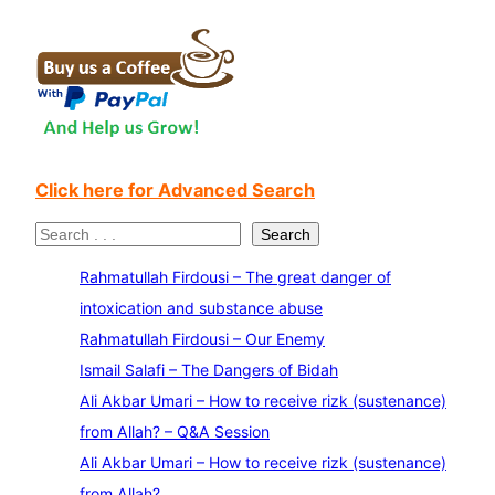
Click here for Advanced Search
S
Search
e
Rahmatullah Firdousi – The great danger of
a
intoxication and substance abuse
r
Rahmatullah Firdousi – Our Enemy
c
Ismail Salafi – The Dangers of Bidah
h
Ali Akbar Umari – How to receive rizk (sustenance)
from Allah? – Q&A Session
Ali Akbar Umari – How to receive rizk (sustenance)
from Allah?