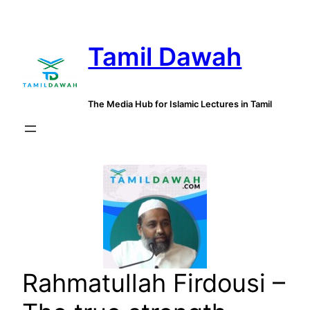
Skip
to
Tamil Dawah
content
The Media Hub for Islamic Lectures in Tamil
Rahmatullah Firdousi –