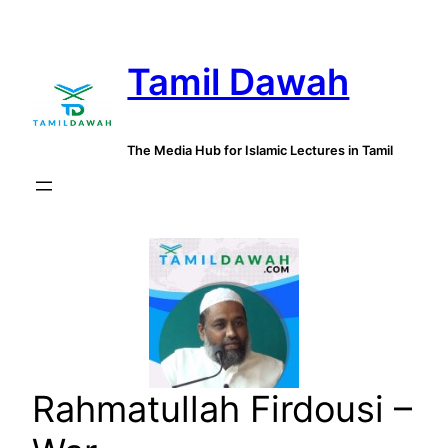
Skip
to
Tamil Dawah
content
The Media Hub for Islamic Lectures in Tamil
Rahmatullah Firdousi –