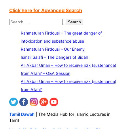
Click here for Advanced Search
S
Search
e
Rahmatullah Firdousi – The great danger of
a
intoxication and substance abuse
r
Rahmatullah Firdousi – Our Enemy
c
Ismail Salafi – The Dangers of Bidah
h
Ali Akbar Umari – How to receive rizk (sustenance)
from Allah? – Q&A Session
Ali Akbar Umari – How to receive rizk (sustenance)
from Allah?
Tamil Dawah
| The Media Hub for Islamic Lectures in
Tamil