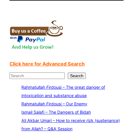
Click here for Advanced Search
S
Search
e
Rahmatullah Firdousi – The great danger of
a
intoxication and substance abuse
r
Rahmatullah Firdousi – Our Enemy
c
Ismail Salafi – The Dangers of Bidah
h
Ali Akbar Umari – How to receive rizk (sustenance)
from Allah? – Q&A Session