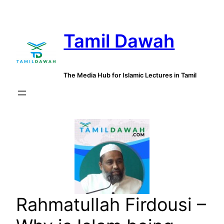
Skip
to
Tamil Dawah
content
The Media Hub for Islamic Lectures in Tamil
Rahmatullah Firdousi –