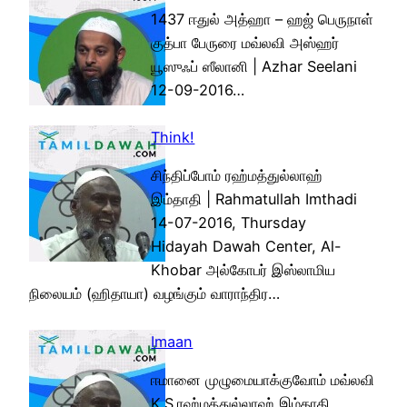
1437 ஈதுல் அத்ஹா – ஹஜ் பெருநாள்
குத்பா பேருரை மவ்லவி அஸ்ஹர்
யூஸுஃப் ஸீலானி | Azhar Seelani
12-09-2016…
Think!
சிந்திப்போம் ரஹ்மத்துல்லாஹ்
இம்தாதி | Rahmatullah Imthadi
14-07-2016, Thursday
Hidayah Dawah Center, Al-
Khobar அல்கோபர் இஸ்லாமிய
நிலையம் (ஹிதாயா) வழங்கும் வாராந்திர…
Imaan
ஈமானை முழுமையாக்குவோம் மவ்லவி
K.S.ரஹ்மத்துல்லாஹ் இம்தாதி