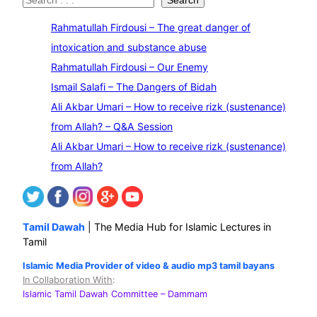
S
Search
e
Rahmatullah Firdousi – The great danger of
a
intoxication and substance abuse
r
Rahmatullah Firdousi – Our Enemy
c
Ismail Salafi – The Dangers of Bidah
h
Ali Akbar Umari – How to receive rizk (sustenance)
from Allah? – Q&A Session
Ali Akbar Umari – How to receive rizk (sustenance)
from Allah?
Tamil Dawah
| The Media Hub for Islamic Lectures in
Tamil
Islamic Media Provider of video & audio mp3 tamil bayans
In Collaboration With
:
Islamic Tamil Dawah Committee
– Dammam