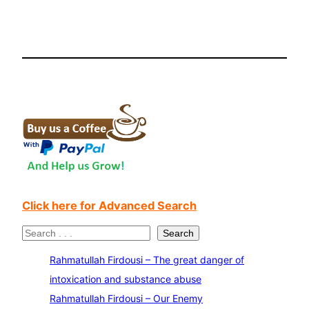
Click here for Advanced Search
S
Search
e
Rahmatullah Firdousi – The great danger of
a
intoxication and substance abuse
r
Rahmatullah Firdousi – Our Enemy
c