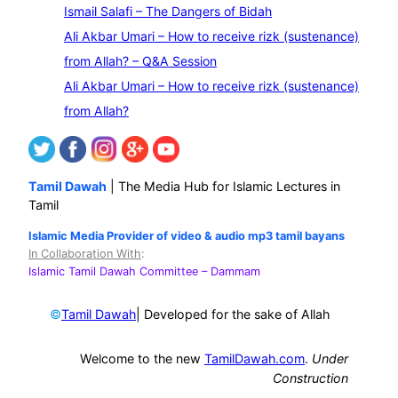
Ismail Salafi – The Dangers of Bidah
h
Ali Akbar Umari – How to receive rizk (sustenance)
from Allah? – Q&A Session
Ali Akbar Umari – How to receive rizk (sustenance)
from Allah?
Tamil Dawah
| The Media Hub for Islamic Lectures in
Tamil
Islamic Media Provider of video & audio mp3 tamil bayans
In Collaboration With
:
Islamic Tamil Dawah Committee
– Dammam
©
| Developed for the sake of Allah
Tamil Dawah
Welcome to the new
TamilDawah.com
.
Under
Construction