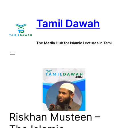
Skip
to
Tamil Dawah
content
The Media Hub for Islamic Lectures in Tamil
Riskhan Musteen –