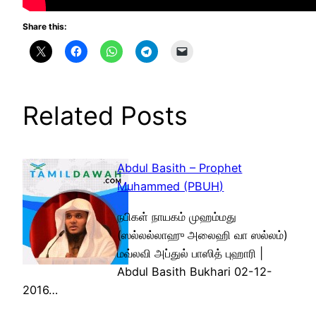
Share this:
Related Posts
Abdul Basith – Prophet
Muhammed (PBUH)
நபிகள் நாயகம் முஹம்மது
(ஸல்லல்லாஹு அலைஹி வா ஸல்லம்)
மவ்லவி அப்துல் பாஸித் புஹாரி |
Abdul Basith Bukhari 02-12-
2016…