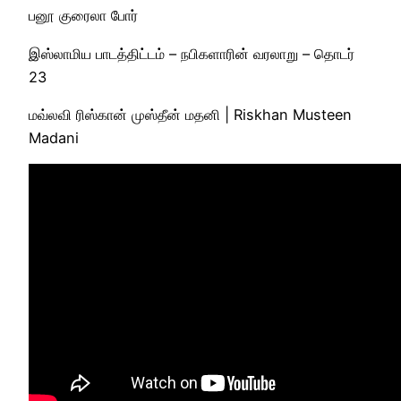
பனூ குரைலா போர்
இஸ்லாமிய பாடத்திட்டம் – நபிகளாரின் வரலாறு – தொடர்
23
மவ்லவி ரிஸ்கான் முஸ்தீன் மதனி | Riskhan Musteen
Madani