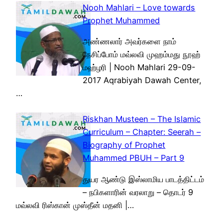
Nooh Mahlari – Love towards
Prophet Muhammed
அண்ணலார் அவர்களை நாம்
நேசிப்போம் மவ்லவி முஹம்மது நூஹ்
மஹ்ழரி | Nooh Mahlari 29-09-
2017 Aqrabiyah Dawah Center,
…
Riskhan Musteen – The Islamic
Curriculum – Chapter: Seerah –
Biography of Prophet
Muhammed PBUH – Part 9
துயர ஆண்டு இஸ்லாமிய பாடத்திட்டம்
– நபிகளாரின் வரலாறு – தொடர் 9
மவ்லவி ரிஸ்கான் முஸ்தீன் மதனி |…