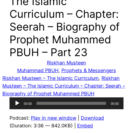
The Islamic
Curriculum – Chapter:
Seerah – Biography of
Prophet Muhammed
PBUH – Part 23
Riskhan Musteen
Muhammad PBUH
, 
Prophets & Messengers
Riskhan Musteen – The Islamic Curriculum
, 
Riskhan
Musteen – The Islamic Curriculum – Chapter: Seerah –
Biography of Prophet Muhammed PBUH
Audio
00:00
00:00
Player
Podcast:
Play in new window
|
Download
(Duration: 3:36 — 842.0KB) |
Embed