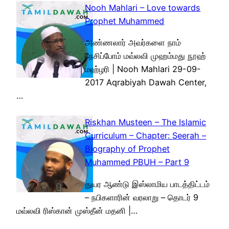
Nooh Mahlari – Love towards
Prophet Muhammed
அண்ணலார் அவர்களை நாம்
நேசிப்போம் மவ்லவி முஹம்மது நூஹ்
மஹ்ழரி | Nooh Mahlari 29-09-
2017 Aqrabiyah Dawah Center,
…
Riskhan Musteen – The Islamic
Curriculum – Chapter: Seerah –
Biography of Prophet
Muhammed PBUH – Part 9
துயர ஆண்டு இஸ்லாமிய பாடத்திட்டம்
– நபிகளாரின் வரலாறு – தொடர் 9
மவ்லவி ரிஸ்கான் முஸ்தீன் மதனி |…