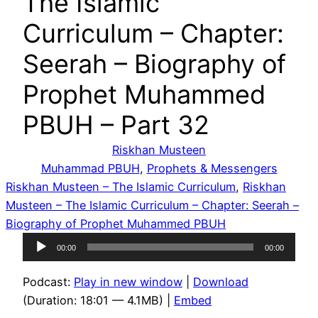
The Islamic
Curriculum – Chapter:
Seerah – Biography of
Prophet Muhammed
PBUH – Part 32
Riskhan Musteen
Muhammad PBUH
, 
Prophets & Messengers
Riskhan Musteen – The Islamic Curriculum
, 
Riskhan
Musteen – The Islamic Curriculum – Chapter: Seerah –
Biography of Prophet Muhammed PBUH
Audio
00:00
00:00
Player
Podcast:
Play in new window
|
Download
(Duration: 18:01 — 4.1MB) |
Embed