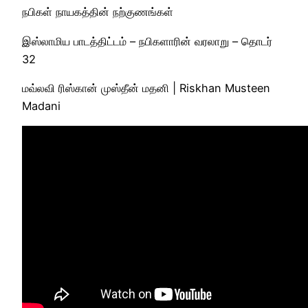
நபிகள் நாயகத்தின் நற்குணங்கள்
இஸ்லாமிய பாடத்திட்டம் – நபிகளாரின் வரலாறு – தொடர்
32
மவ்லவி ரிஸ்கான் முஸ்தீன் மதனி | Riskhan Musteen
Madani