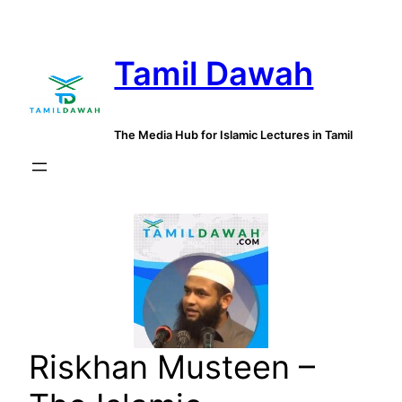
Skip
to
Tamil Dawah
content
The Media Hub for Islamic Lectures in Tamil
Riskhan Musteen –