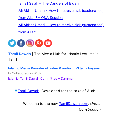
Ismail Salafi – The Dangers of Bidah
h
Ali Akbar Umari – How to receive rizk (sustenance)
from Allah? – Q&A Session
Ali Akbar Umari – How to receive rizk (sustenance)
from Allah?
Tamil Dawah
| The Media Hub for Islamic Lectures in
Tamil
Islamic Media Provider of video & audio mp3 tamil bayans
In Collaboration With
:
Islamic Tamil Dawah Committee
– Dammam
©
| Developed for the sake of Allah
Tamil Dawah
Welcome to the new
TamilDawah.com
.
Under
Construction