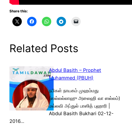
Share this:
Related Posts
Abdul Basith – Prophet
Muhammed (PBUH)
நபிகள் நாயகம் முஹம்மது
(ஸல்லல்லாஹு அலைஹி வா ஸல்லம்)
மவ்லவி அப்துல் பாஸித் புஹாரி |
Abdul Basith Bukhari 02-12-
2016…