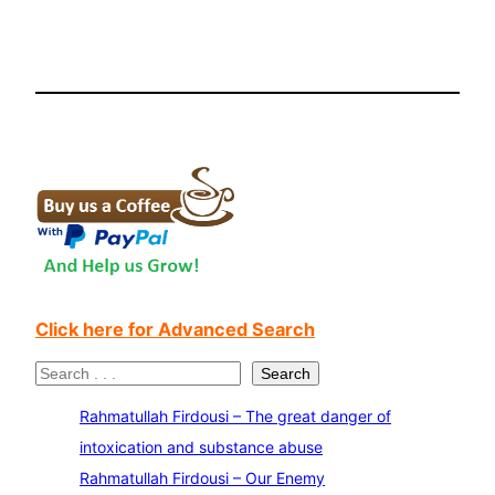
Click here for Advanced Search
S
Search
e
Rahmatullah Firdousi – The great danger of
a
intoxication and substance abuse
r
Rahmatullah Firdousi – Our Enemy
c