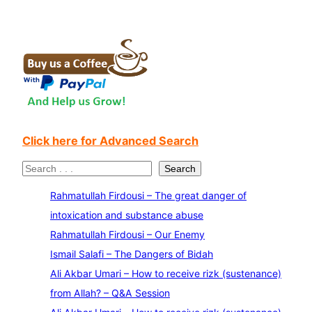
Click here for Advanced Search
S
Search
e
Rahmatullah Firdousi – The great danger of
a
intoxication and substance abuse
r
Rahmatullah Firdousi – Our Enemy
c
Ismail Salafi – The Dangers of Bidah
h
Ali Akbar Umari – How to receive rizk (sustenance)
from Allah? – Q&A Session