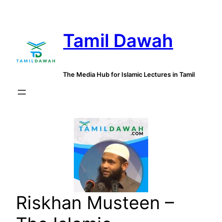
Skip
to
Tamil Dawah
content
The Media Hub for Islamic Lectures in Tamil
Riskhan Musteen –