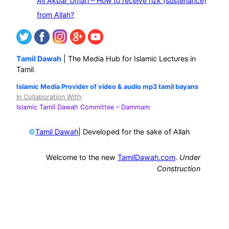
Ali Akbar Umari – How to receive rizk (sustenance)
from Allah?
Tamil Dawah
| The Media Hub for Islamic Lectures in
Tamil
Islamic Media Provider of video & audio mp3 tamil bayans
In Collaboration With
:
Islamic Tamil Dawah Committee
– Dammam
©
| Developed for the sake of Allah
Tamil Dawah
Welcome to the new
TamilDawah.com
.
Under
Construction