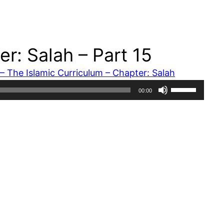
r: Salah – Part 15
 The Islamic Curriculum – Chapter: Salah
Use
00:00
Up/Down
Arrow
keys
to
increase
or
decrease
volume.