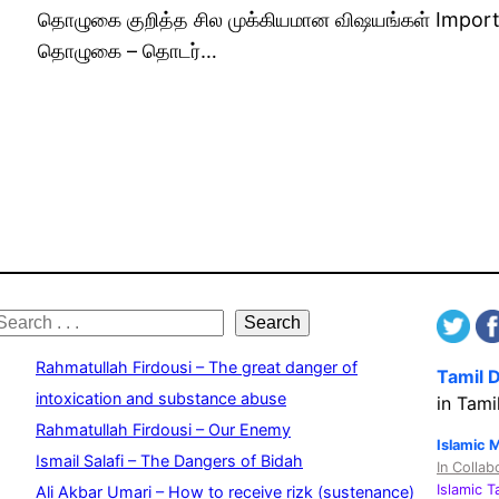
தொழுகை குறித்த சில முக்கியமான விஷயங்கள் Importa
தொழுகை – தொடர்…
S
Search
e
Rahmatullah Firdousi – The great danger of
Tamil 
a
intoxication and substance abuse
in Tami
Rahmatullah Firdousi – Our Enemy
c
Islamic 
Ismail Salafi – The Dangers of Bidah
In Collab
h
Islamic 
Ali Akbar Umari – How to receive rizk (sustenance)