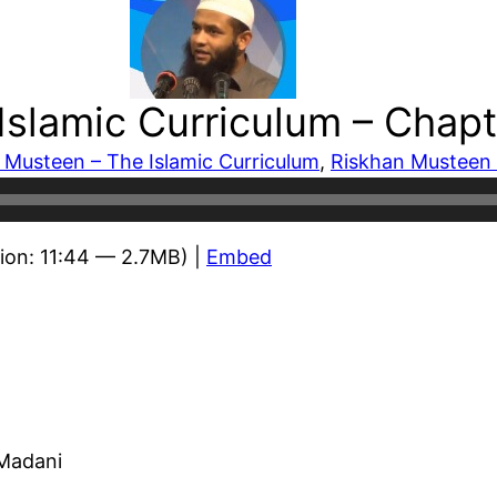
slamic Curriculum – Chapte
 Musteen – The Islamic Curriculum
, 
Riskhan Musteen –
ion: 11:44 — 2.7MB) |
Embed
 Madani