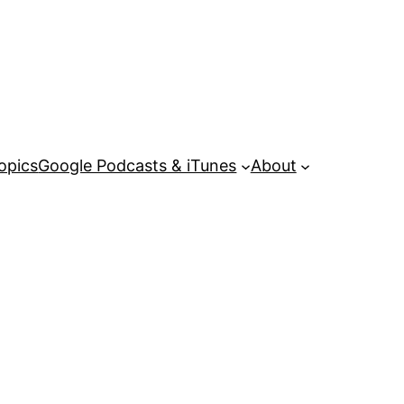
opics
Google Podcasts & iTunes
About