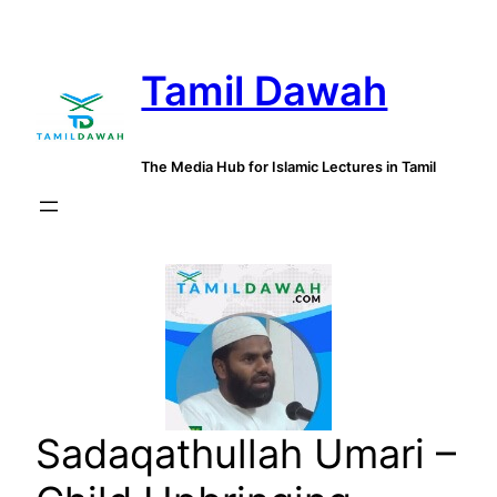
Skip
to
Tamil Dawah
content
The Media Hub for Islamic Lectures in Tamil
Sadaqathullah Umari –