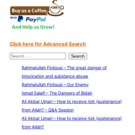
Click here for Advanced Search
S
Search
e
Rahmatullah Firdousi – The great danger of
a
intoxication and substance abuse
r
Rahmatullah Firdousi – Our Enemy
c
Ismail Salafi – The Dangers of Bidah
h
Ali Akbar Umari – How to receive rizk (sustenance)
from Allah? – Q&A Session
Ali Akbar Umari – How to receive rizk (sustenance)
from Allah?