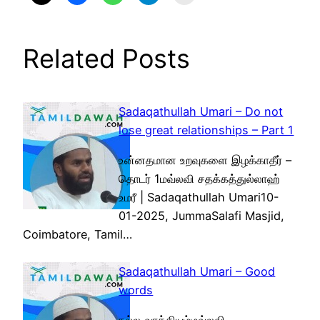
Related Posts
Sadaqathullah Umari – Do not
lose great relationships – Part 1
உன்னதமான உறவுகளை இழக்காதீர் –
தொடர் 1மவ்லவி சதக்கத்துல்லாஹ்
உமரீ | Sadaqathullah Umari10-
01-2025, JummaSalafi Masjid,
Coimbatore, Tamil…
Sadaqathullah Umari – Good
words