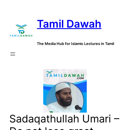
Skip
to
Tamil Dawah
content
The Media Hub for Islamic Lectures in Tamil
Sadaqathullah Umari –