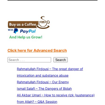
Click here for Advanced Search
S
Search
e
Rahmatullah Firdousi – The great danger of
a
intoxication and substance abuse
r
Rahmatullah Firdousi – Our Enemy
c
Ismail Salafi – The Dangers of Bidah
h
Ali Akbar Umari – How to receive rizk (sustenance)
from Allah? – Q&A Session