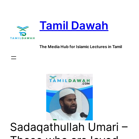
Skip
to
Tamil Dawah
content
The Media Hub for Islamic Lectures in Tamil
Sadaqathullah Umari –