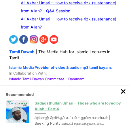
Ali Akbar Umari – How to receive rizk (sustenance)
from Allah? – Q&A Session
Ali Akbar Umari – How to receive rizk (sustenance)
from Allah?
Tamil Dawah
| The Media Hub for Islamic Lectures in
Tamil
Islamic Media Provider of video & audio mp3 tamil bayans
In Collaboration With
:
Islamic Tamil Dawah Committee
– Dammam
©
| Developed for the sake of Allah
Tamil Dawah
Recommended
Sadaqathullah Umari – Those who are loved by
Welcome to the new
TamilDawah.com
.
Under
Allah – Part 4
Construction
அல்லாஹ் நேசிக்கும் கூட்டம் - தூய்மையாளர்கள் |
Seeking Purity மவ்லவி சதக்கத்துல்லாஹ்…