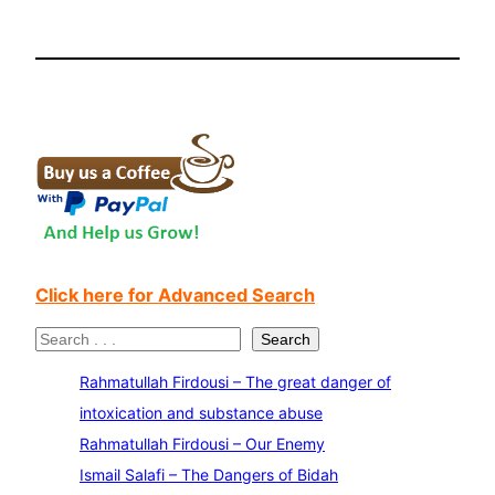
Click here for Advanced Search
S
Search
e
Rahmatullah Firdousi – The great danger of
a
intoxication and substance abuse
r
Rahmatullah Firdousi – Our Enemy
c
Ismail Salafi – The Dangers of Bidah
h