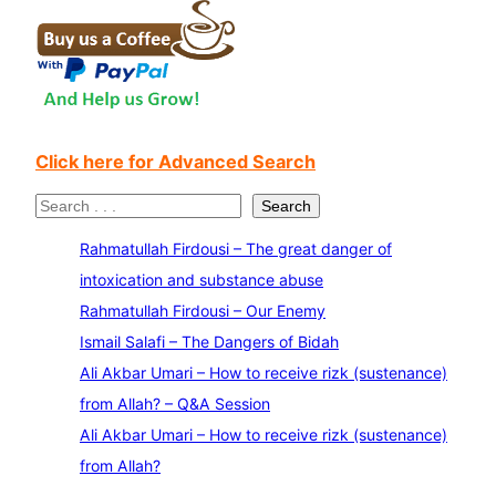
Click here for Advanced Search
S
Search
e
Rahmatullah Firdousi – The great danger of
a
intoxication and substance abuse
r
Rahmatullah Firdousi – Our Enemy
c
Ismail Salafi – The Dangers of Bidah
h
Ali Akbar Umari – How to receive rizk (sustenance)
from Allah? – Q&A Session
Ali Akbar Umari – How to receive rizk (sustenance)
from Allah?