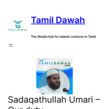
Skip
to
Tamil Dawah
content
The Media Hub for Islamic Lectures in Tamil
Sadaqathullah Umari –