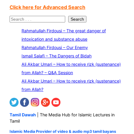
Click here for Advanced Search
S
Search
e
Rahmatullah Firdousi – The great danger of
a
intoxication and substance abuse
r
Rahmatullah Firdousi – Our Enemy
c
Ismail Salafi – The Dangers of Bidah
h
Ali Akbar Umari – How to receive rizk (sustenance)
from Allah? – Q&A Session
Ali Akbar Umari – How to receive rizk (sustenance)
from Allah?
Tamil Dawah
| The Media Hub for Islamic Lectures in
Tamil
Islamic Media Provider of video & audio mp3 tamil bayans