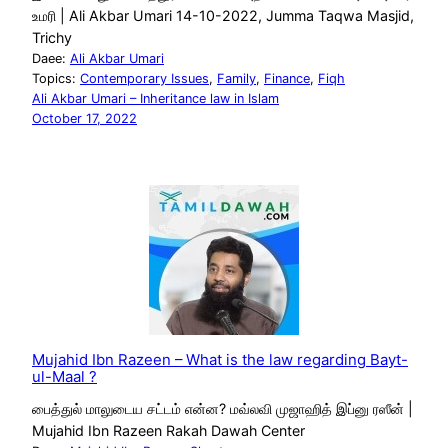
உமரி | Ali Akbar Umari 14-10-2022, Jumma Taqwa Masjid,
Trichy
Daee:
Ali Akbar Umari
Topics:
Contemporary Issues
, 
Family
, 
Finance
, 
Fiqh
Ali Akbar Umari – Inheritance law in Islam
October 17, 2022
Mujahid Ibn Razeen – What is the law regarding Bayt-
ul-Maal ?
பைத்துல் மாலுடைய சட்டம் என்ன? மவ்லவி முஜாஹித் இப்னு ரஸீன் |
Mujahid Ibn Razeen Rakah Dawah Center