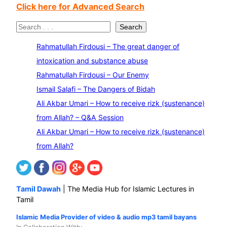
Click here for Advanced Search
S
Search
e
Rahmatullah Firdousi – The great danger of
a
intoxication and substance abuse
r
Rahmatullah Firdousi – Our Enemy
c
Ismail Salafi – The Dangers of Bidah
h
Ali Akbar Umari – How to receive rizk (sustenance)
from Allah? – Q&A Session
Ali Akbar Umari – How to receive rizk (sustenance)
from Allah?
Tamil Dawah
| The Media Hub for Islamic Lectures in
Tamil
Islamic Media Provider of video & audio mp3 tamil bayans