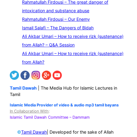
Rahmatullah Firdousi – The great danger of
a
intoxication and substance abuse
r
Rahmatullah Firdousi – Our Enemy
c
Ismail Salafi – The Dangers of Bidah
h
Ali Akbar Umari – How to receive rizk (sustenance)
from Allah? – Q&A Session
Ali Akbar Umari – How to receive rizk (sustenance)
from Allah?
Tamil Dawah
| The Media Hub for Islamic Lectures in
Tamil
Islamic Media Provider of video & audio mp3 tamil bayans
In Collaboration With
:
Islamic Tamil Dawah Committee
– Dammam
©
| Developed for the sake of Allah
Tamil Dawah