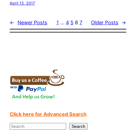
April 13, 2017
←
Newer Posts
1
…
4
5
6
7
Older Posts
→
Click here for Advanced Search
S
Search
e