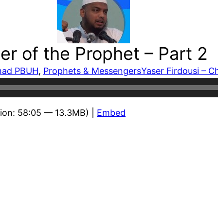
er of the Prophet – Part 2
ad PBUH
, 
Prophets & Messengers
Yaser Firdousi – C
ion: 58:05 — 13.3MB) |
Embed