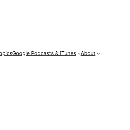
opics
Google Podcasts & iTunes
About