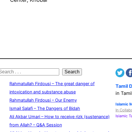
S
Search
e
Rahmatullah Firdousi – The great danger of
Tamil 
a
intoxication and substance abuse
in Tami
Rahmatullah Firdousi – Our Enemy
c
Islamic 
Ismail Salafi – The Dangers of Bidah
In Collab
h
Islamic 
Ali Akbar Umari – How to receive rizk (sustenance)
from Allah? – Q&A Session