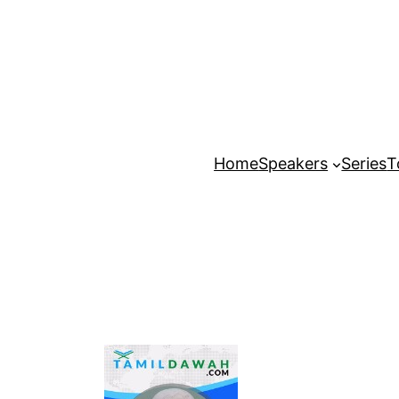
Home
Speakers
Series
T