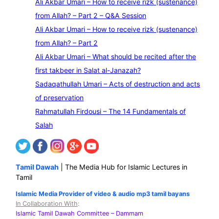
Ali Akbar Umari – How to receive rizk (sustenance)
a
from Allah? – Part 2 – Q&A Session
r
Ali Akbar Umari – How to receive rizk (sustenance)
c
from Allah? – Part 2
h
Ali Akbar Umari – What should be recited after the
first takbeer in Salat al-Janazah?
Sadaqathullah Umari – Acts of destruction and acts
of preservation
Rahmatullah Firdousi – The 14 Fundamentals of
Salah
Tamil Dawah
| The Media Hub for Islamic Lectures in
Tamil
Islamic Media Provider of video & audio mp3 tamil bayans
In Collaboration With
:
Islamic Tamil Dawah Committee
– Dammam