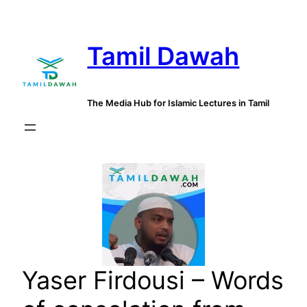
Skip
to
Tamil Dawah
content
The Media Hub for Islamic Lectures in Tamil
Yaser Firdousi – Words