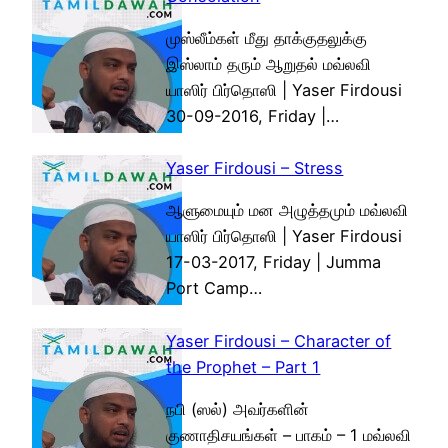
முஸ்லீம்கள் மீது தாக்குதலுக்கு
இஸ்லாம் தரும் ஆறுதல் மவ்லவி
யாஸிர் பிர்தொஸி | Yaser Firdousi
30-09-2016, Friday |…
Yaser Firdousi – Stress
ஆளுமையும் மன அழுத்தமும் மவ்லவி
யாஸிர் பிர்தொஸி | Yaser Firdousi
17-03-2017, Friday | Jumma
Port Camp…
Yaser Firdousi – Character of
the Prophet – Part 1
நபி (ஸல்) அவர்களின்
குணாதிசயங்கள் – பாகம் – 1 மவ்லவி