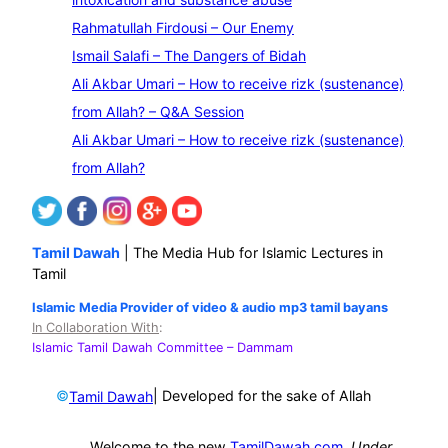
r
Rahmatullah Firdousi – Our Enemy
c
Ismail Salafi – The Dangers of Bidah
h
Ali Akbar Umari – How to receive rizk (sustenance)
from Allah? – Q&A Session
Ali Akbar Umari – How to receive rizk (sustenance)
from Allah?
Tamil Dawah
| The Media Hub for Islamic Lectures in
Tamil
Islamic Media Provider of video & audio mp3 tamil bayans
In Collaboration With
:
Islamic Tamil Dawah Committee
– Dammam
©
| Developed for the sake of Allah
Tamil Dawah
Welcome to the new
TamilDawah.com
.
Under