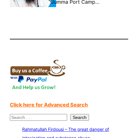
Jumma Port Camp…
Click here for Advanced Search
S
Search
e
Rahmatullah Firdousi – The great danger of
a
intoxication and substance abuse