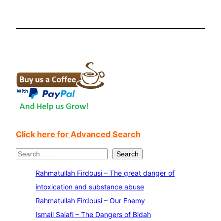
Click here for Advanced Search
S
Search
e
Rahmatullah Firdousi – The great danger of
a
intoxication and substance abuse
r
Rahmatullah Firdousi – Our Enemy
c
Ismail Salafi – The Dangers of Bidah
h