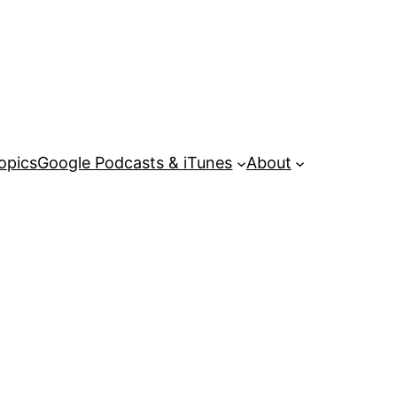
opics
Google Podcasts & iTunes
About