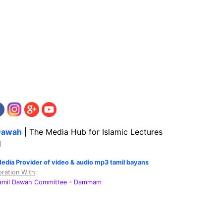
Dawah
| The Media Hub for Islamic Lectures
l
Media Provider of video & audio mp3 tamil bayans
oration With
:
Tamil Dawah Committee
– Dammam