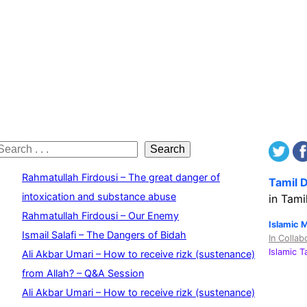
S
Search
e
Rahmatullah Firdousi – The great danger of
Tamil 
a
intoxication and substance abuse
in Tami
Rahmatullah Firdousi – Our Enemy
c
Islamic 
Ismail Salafi – The Dangers of Bidah
In Collab
h
Islamic 
Ali Akbar Umari – How to receive rizk (sustenance)
from Allah? – Q&A Session
Ali Akbar Umari – How to receive rizk (sustenance)