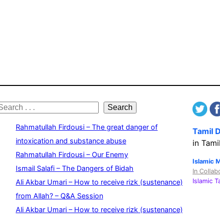
S
Search
e
Rahmatullah Firdousi – The great danger of
Tamil 
a
intoxication and substance abuse
in Tami
Rahmatullah Firdousi – Our Enemy
c
Islamic 
Ismail Salafi – The Dangers of Bidah
In Collab
h
Islamic 
Ali Akbar Umari – How to receive rizk (sustenance)
from Allah? – Q&A Session
Ali Akbar Umari – How to receive rizk (sustenance)