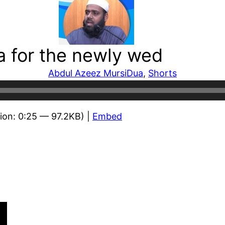
a for the newly wed
Abdul Azeez Mursi
Dua
, 
Shorts
ion: 0:25 — 97.2KB) |
Embed