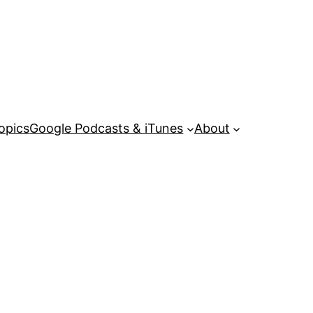
opics
Google Podcasts & iTunes
About