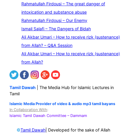
e
Rahmatullah Firdousi – The great danger of
a
intoxication and substance abuse
r
Rahmatullah Firdousi – Our Enemy
c
Ismail Salafi – The Dangers of Bidah
h
Ali Akbar Umari – How to receive rizk (sustenance)
from Allah? – Q&A Session
Ali Akbar Umari – How to receive rizk (sustenance)
from Allah?
Tamil Dawah
| The Media Hub for Islamic Lectures in
Tamil
Islamic Media Provider of video & audio mp3 tamil bayans
In Collaboration With
:
Islamic Tamil Dawah Committee
– Dammam
©
| Developed for the sake of Allah
Tamil Dawah