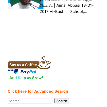
அப்பாஸி | Ajmal Abbasi 13-01-
2017 Al-Bashair School,…
Click here for Advanced Search
S
Search