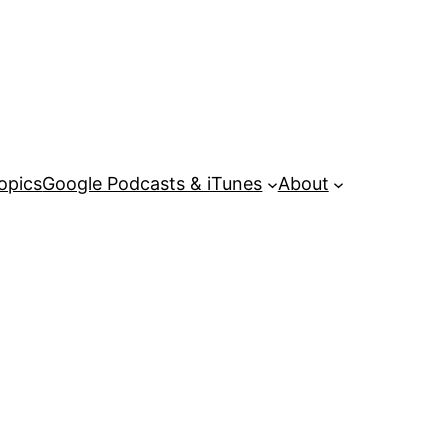
opics
Google Podcasts & iTunes
About