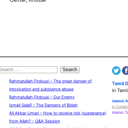
S
Search
e
Rahmatullah Firdousi – The great danger of
Tamil 
a
intoxication and substance abuse
in Tami
Rahmatullah Firdousi – Our Enemy
c
Islamic 
Ismail Salafi – The Dangers of Bidah
In Collab
h
Islamic 
Ali Akbar Umari – How to receive rizk (sustenance)
from Allah? – Q&A Session