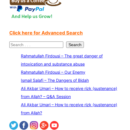
Click here for Advanced Search
S
Search
e
Rahmatullah Firdousi – The great danger of
a
intoxication and substance abuse
r
Rahmatullah Firdousi – Our Enemy
c
Ismail Salafi – The Dangers of Bidah
h
Ali Akbar Umari – How to receive rizk (sustenance)
from Allah? – Q&A Session
Ali Akbar Umari – How to receive rizk (sustenance)
from Allah?