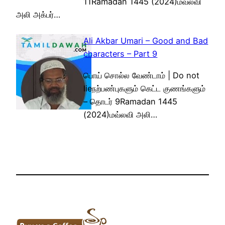
11Ramadan 1445 (2024)மவ்லவி
அலி அக்பர்…
Ali Akbar Umari – Good and Bad
characters – Part 9
பொய் சொல்ல வேண்டாம் | Do not
lieநற்பண்புகளும் கெட்ட குணங்களும்
– தொடர் 9Ramadan 1445
(2024)மவ்லவி அலி…