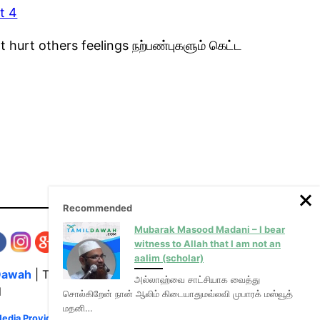
t 4
 hurt others feelings நற்பண்புகளும் கெட்ட
Recommended
Mubarak Masood Madani – I bear
witness to Allah that I am not an
aalim (scholar)
Dawah
| The Media Hub for Islamic Lectures
அல்லாஹ்வை சாட்சியாக வைத்து
l
சொல்கிறேன் நான் ஆலிம் கிடையாதுமவ்லவி முபாரக் மஸ்வூத்
மதனி…
Media Provider of video & audio mp3 tamil bayans