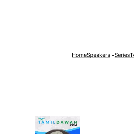
Home
Speakers
Series
T