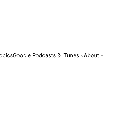
opics
Google Podcasts & iTunes
About