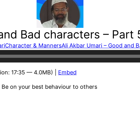
and Bad characters – Part 
ri
Character & Manners
Ali Akbar Umari – Good and B
ion: 17:35 — 4.0MB) |
Embed
 Be on your best behaviour to others