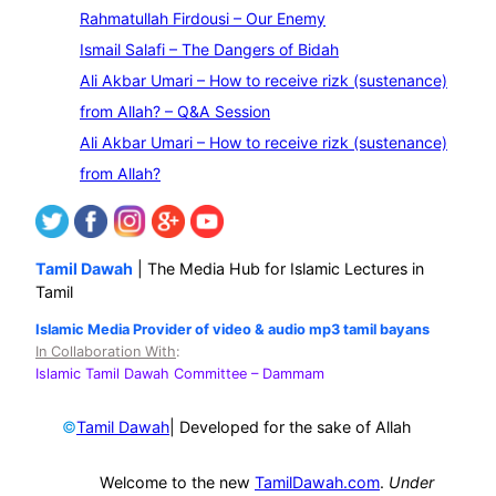
r
Rahmatullah Firdousi – Our Enemy
c
Ismail Salafi – The Dangers of Bidah
h
Ali Akbar Umari – How to receive rizk (sustenance)
from Allah? – Q&A Session
Ali Akbar Umari – How to receive rizk (sustenance)
from Allah?
Tamil Dawah
| The Media Hub for Islamic Lectures in
Tamil
Islamic Media Provider of video & audio mp3 tamil bayans
In Collaboration With
:
Islamic Tamil Dawah Committee
– Dammam
©
| Developed for the sake of Allah
Tamil Dawah
Welcome to the new
TamilDawah.com
.
Under