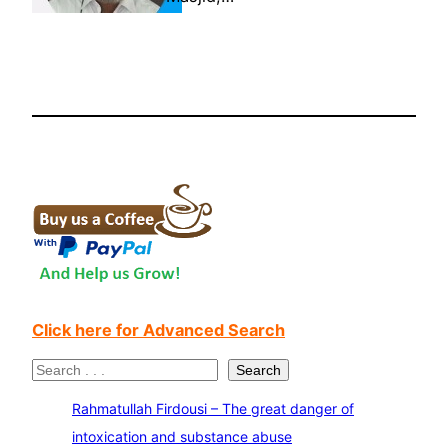
Click here for Advanced Search
S
Search
e
Rahmatullah Firdousi – The great danger of
a
intoxication and substance abuse