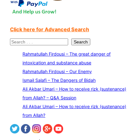
Click here for Advanced Search
S
Search
e
Rahmatullah Firdousi – The great danger of
a
intoxication and substance abuse
r
Rahmatullah Firdousi – Our Enemy
c
Ismail Salafi – The Dangers of Bidah
h
Ali Akbar Umari – How to receive rizk (sustenance)
from Allah? – Q&A Session
Ali Akbar Umari – How to receive rizk (sustenance)
from Allah?