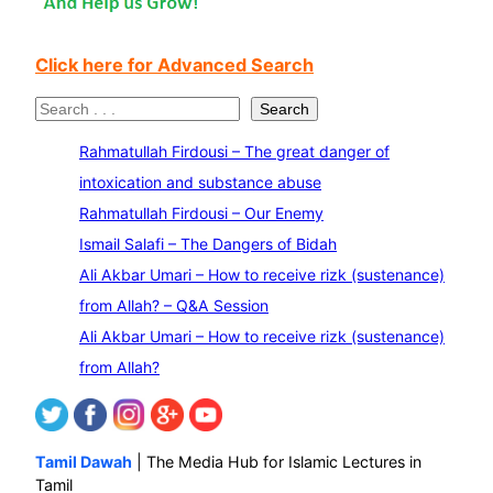
Click here for Advanced Search
S
Search
e
Rahmatullah Firdousi – The great danger of
a
intoxication and substance abuse
r
Rahmatullah Firdousi – Our Enemy
c
Ismail Salafi – The Dangers of Bidah
h
Ali Akbar Umari – How to receive rizk (sustenance)
from Allah? – Q&A Session
Ali Akbar Umari – How to receive rizk (sustenance)
from Allah?
Tamil Dawah
| The Media Hub for Islamic Lectures in
Tamil