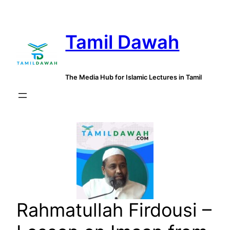
Skip
to
Tamil Dawah
content
The Media Hub for Islamic Lectures in Tamil
Rahmatullah Firdousi –