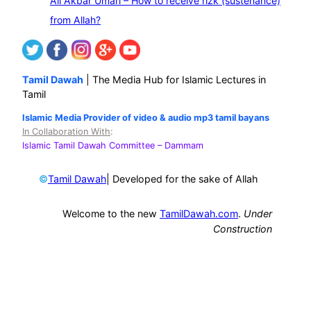
Ali Akbar Umari – How to receive rizk (sustenance)
from Allah?
Tamil Dawah
| The Media Hub for Islamic Lectures in
Tamil
Islamic Media Provider of video & audio mp3 tamil bayans
In Collaboration With
:
Islamic Tamil Dawah Committee
– Dammam
©
| Developed for the sake of Allah
Tamil Dawah
Welcome to the new
TamilDawah.com
.
Under
Construction