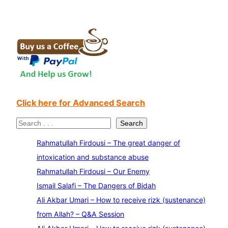
Click here for Advanced Search
S
Search
e
Rahmatullah Firdousi – The great danger of
a
intoxication and substance abuse
r
Rahmatullah Firdousi – Our Enemy
c
Ismail Salafi – The Dangers of Bidah
h
Ali Akbar Umari – How to receive rizk (sustenance)
from Allah? – Q&A Session