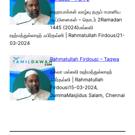
ஸஹாபாக்கள் வாழ்வு தரும் ஈமானிய
படிப்பினைகள் – தொடர் 2Ramadan
1445 (2024)மவ்லவி
ரஹ்மத்துல்லாஹ் ஃபிர்தவ்ஸி | Rahmatullah Firdousi21-
03-2024
Rahmatullah Firdousi – Taqwa
தக்வா மவ்லவி ரஹ்மத்துல்லாஹ்
ஃபிர்தவ்ஸி | Rahmatullah
Firdousi15-03-2024,
JummaMasjidus Salam, Chennai