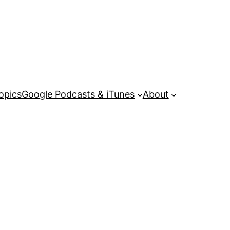
opics
Google Podcasts & iTunes
About