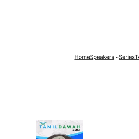
Home
Speakers
Series
T