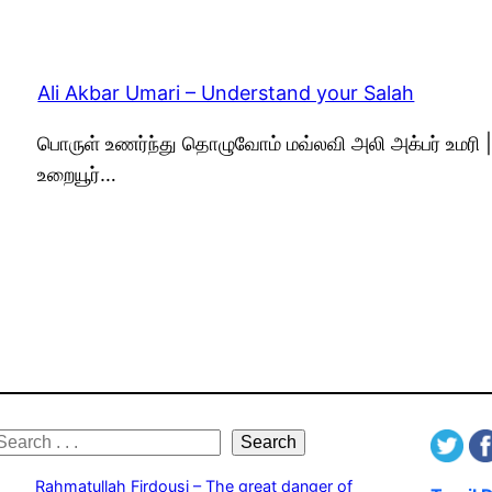
Ali Akbar Umari – Understand your Salah
பொருள் உணர்ந்து தொழுவோம் மவ்லவி அலி அக்பர் உமரி 
உறையூர்…
S
Search
e
Rahmatullah Firdousi – The great danger of