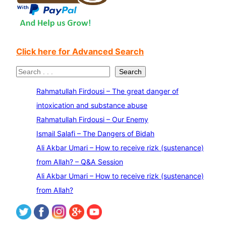
Click here for Advanced Search
S
Search
e
Rahmatullah Firdousi – The great danger of
a
intoxication and substance abuse
r
Rahmatullah Firdousi – Our Enemy
c
Ismail Salafi – The Dangers of Bidah
h
Ali Akbar Umari – How to receive rizk (sustenance)
from Allah? – Q&A Session
Ali Akbar Umari – How to receive rizk (sustenance)
from Allah?