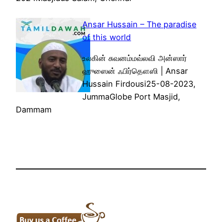
Ansar Hussain – The paradise
of this world
உலகின் சுவனம்மவ்லவி அன்ஸார்
ஹுஸைன் ஃபிர்தௌஸி | Ansar
Hussain Firdousi25-08-2023,
JummaGlobe Port Masjid,
Dammam