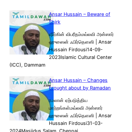
Ansar Hussain – Beware of
Shirk
ஷிர்கின் விபரீதம்மவ்லவி அன்ஸார்
ஹுஸைன் ஃபிர்தௌஸி | Ansar
Hussain Firdousi14-09-
2023Islamic Cultural Center
(ICC), Dammam
Ansar Hussain – Changes
brought about by Ramadan
ரமலான் ஏற்படுத்திய
மாற்றங்கள்மவ்லவி அன்ஸார்
ஹுஸைன் ஃபிர்தௌஸி | Ansar
Hussain Firdousi31-03-
2024Masjidus Salam, Chennai