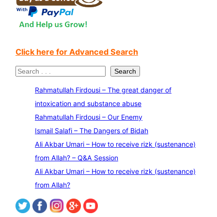
Click here for Advanced Search
S
Search
e
Rahmatullah Firdousi – The great danger of
a
intoxication and substance abuse
r
Rahmatullah Firdousi – Our Enemy
c
Ismail Salafi – The Dangers of Bidah
h
Ali Akbar Umari – How to receive rizk (sustenance)
from Allah? – Q&A Session
Ali Akbar Umari – How to receive rizk (sustenance)
from Allah?