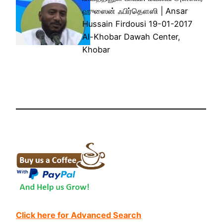
ஹுஸைன் ஃபிர்தௌஸி | Ansar
Hussain Firdousi 19-01-2017
Al-Khobar Dawah Center,
Khobar
Click here for Advanced Search