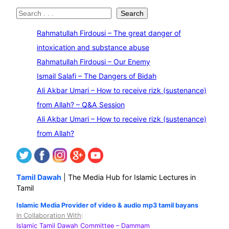
S
Search
e
Rahmatullah Firdousi – The great danger of
a
intoxication and substance abuse
r
Rahmatullah Firdousi – Our Enemy
c
Ismail Salafi – The Dangers of Bidah
h
Ali Akbar Umari – How to receive rizk (sustenance)
from Allah? – Q&A Session
Ali Akbar Umari – How to receive rizk (sustenance)
from Allah?
Tamil Dawah
| The Media Hub for Islamic Lectures in
Tamil
Islamic Media Provider of video & audio mp3 tamil bayans
In Collaboration With
:
Islamic Tamil Dawah Committee
– Dammam