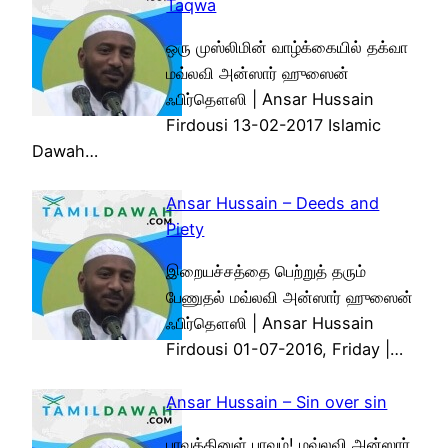
Taqwa
ஒரு முஸ்லிமின் வாழ்க்கையில் தக்வா
மவ்லவி அன்ஸார் ஹுஸைன்
ஃபிர்தௌஸி | Ansar Hussain
Firdousi 13-02-2017 Islamic
Dawah…
Ansar Hussain – Deeds and
Piety
இறையச்சத்தை பெற்றுத் தரும்
பேணுதல் மவ்லவி அன்ஸார் ஹுஸைன்
ஃபிர்தௌஸி | Ansar Hussain
Firdousi 01-07-2016, Friday |…
Ansar Hussain – Sin over sin
பாவத்தினுள் பாவம்! மவ்லவி அன்ஸார்