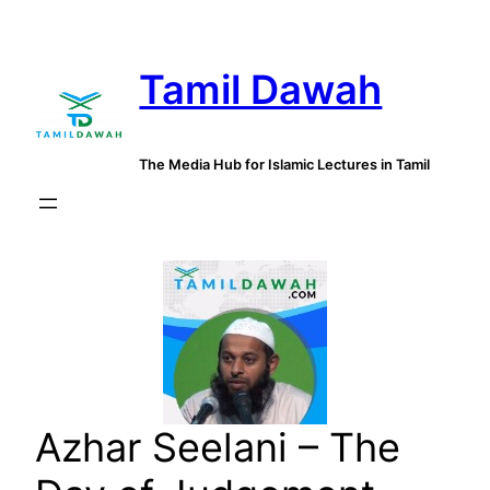
Skip
to
Tamil Dawah
content
The Media Hub for Islamic Lectures in Tamil
Azhar Seelani – The