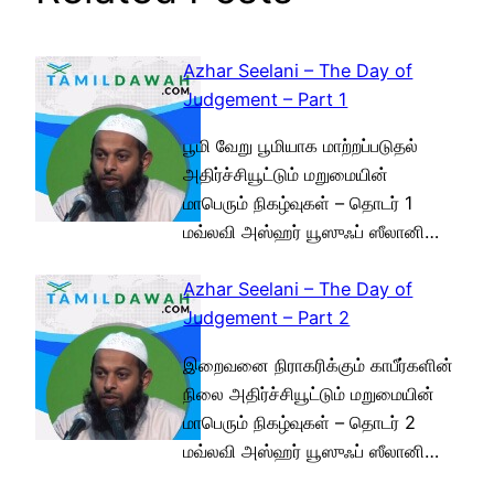
Azhar Seelani – The Day of
Judgement – Part 1
பூமி வேறு பூமியாக மாற்றப்படுதல்
அதிர்ச்சியூட்டும் மறுமையின்
மாபெரும் நிகழ்வுகள் – தொடர் 1
மவ்லவி அஸ்ஹர் யூஸுஃப் ஸீலானி…
Azhar Seelani – The Day of
Judgement – Part 2
இறைவனை நிராகரிக்கும் காபீர்களின்
நிலை அதிர்ச்சியூட்டும் மறுமையின்
மாபெரும் நிகழ்வுகள் – தொடர் 2
மவ்லவி அஸ்ஹர் யூஸுஃப் ஸீலானி…