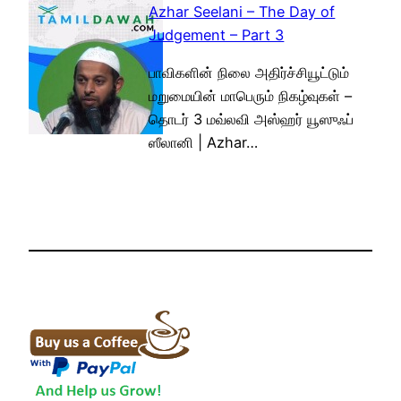
Azhar Seelani – The Day of
Judgement – Part 3
பாவிகளின் நிலை அதிர்ச்சியூட்டும்
மறுமையின் மாபெரும் நிகழ்வுகள் –
தொடர் 3 மவ்லவி அஸ்ஹர் யூஸுஃப்
ஸீலானி | Azhar…