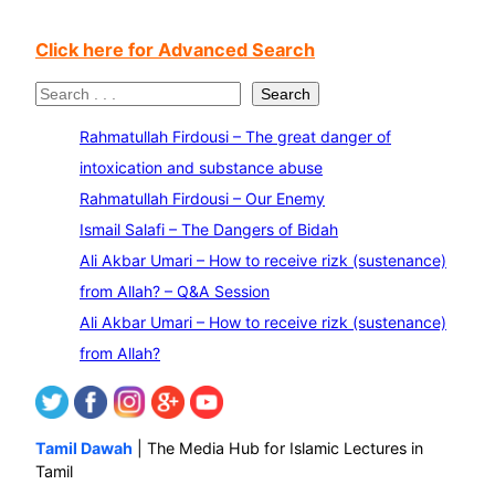
Click here for Advanced Search
S
Search
e
Rahmatullah Firdousi – The great danger of
a
intoxication and substance abuse
r
Rahmatullah Firdousi – Our Enemy
c
Ismail Salafi – The Dangers of Bidah
h
Ali Akbar Umari – How to receive rizk (sustenance)
from Allah? – Q&A Session
Ali Akbar Umari – How to receive rizk (sustenance)
from Allah?
Tamil Dawah
| The Media Hub for Islamic Lectures in
Tamil