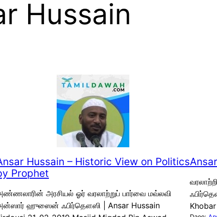
r Hussain
Ansar Hussain – Historic View on Politics
Ansar
by Prophet
வரலாற்ற
ண்ணலாரின் அரசியல் ஓர் வரலாற்றுப் பார்வை மவ்லவி
ஃபிர்தௌ
அன்ஸார் ஹுஸைன் ஃபிர்தௌஸி | Ansar Hussain
Khobar
Daee:
An