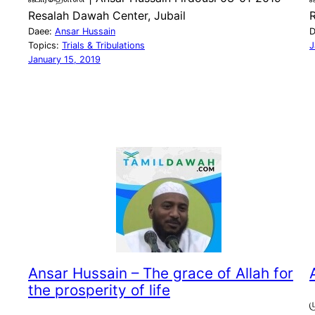
Resalah Dawah Center, Jubail
R
Daee:
Ansar Hussain
D
Topics:
Trials & Tribulations
J
January 15, 2019
Ansar Hussain – The grace of Allah for
the prosperity of life
ம