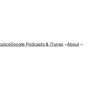
opics
Google Podcasts & iTunes
About