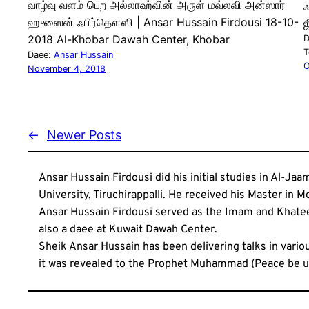
வாழ்வு வளம் பெற அல்லாஹ்வின் அருள் மவ்லவி அன்ஸார்
ஃ
ஹுஸைன் ஃபிர்தௌஸி | Ansar Hussain Firdousi 18-10-
ஜ
2018 Al-Khobar Dawah Center, Khobar
D
T
Daee:
Ansar Hussain
O
November 4, 2018
←
Newer Posts
Ansar Hussain Firdousi did his initial studies in Al-Ja
University, Tiruchirappalli. He received his Master in 
Ansar Hussain Firdousi served as the Imam and Khatee
also a daee at Kuwait Dawah Center.
Sheik Ansar Hussain has been delivering talks in variou
it was revealed to the Prophet Muhammad (Peace be u