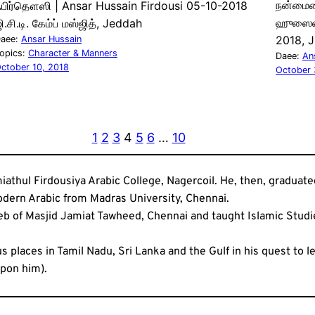
நன்மைய
பிர்தௌஸி | Ansar Hussain Firdousi 05-10-2018
ஹுஸைன்
ி.சி.டி. கேம்ப் மஸ்ஜித், Jeddah
2018, 
aee:
Ansar Hussain
opics:
Character & Manners
Daee:
An
ctober 10, 2018
October 
1
2
3
4
5
6
…
10
amiathul Firdousiya Arabic College, Nagercoil. He, then, gradua
Modern Arabic from Madras University, Chennai.
b of Masjid Jamiat Tawheed, Chennai and taught Islamic Studie
s places in Tamil Nadu, Sri Lanka and the Gulf in his quest to l
pon him).