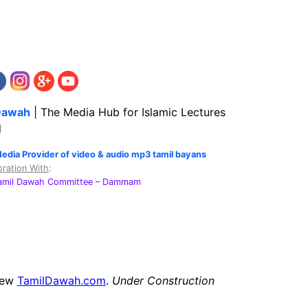
Dawah
| The Media Hub for Islamic Lectures
l
Media Provider of video & audio mp3 tamil bayans
oration With
:
Tamil Dawah Committee
– Dammam
new
TamilDawah.com
.
Under Construction