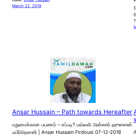
March 22, 2019
(
D
T
M
Ansar Hussain – Path towards Hereafter
மறுமைக்கான பயணம் – எப்படி? மவ்லவி அன்ஸார் ஹுஸைன்
ச
ஃபிர்தௌஸி | Ansar Hussain Firdousi 07-12-2018