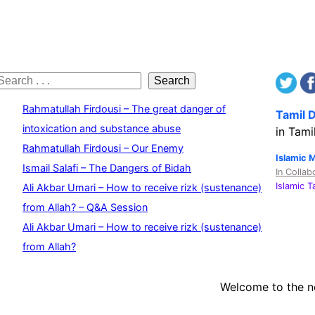
S
Search
e
Rahmatullah Firdousi – The great danger of
Tamil 
a
intoxication and substance abuse
in Tami
Rahmatullah Firdousi – Our Enemy
c
Islamic 
Ismail Salafi – The Dangers of Bidah
In Collab
h
Islamic 
Ali Akbar Umari – How to receive rizk (sustenance)
from Allah? – Q&A Session
Ali Akbar Umari – How to receive rizk (sustenance)
from Allah?
Welcome to the 