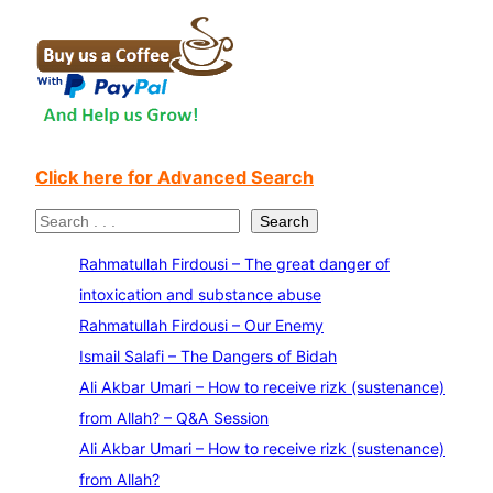
Click here for Advanced Search
S
Search
e
Rahmatullah Firdousi – The great danger of
a
intoxication and substance abuse
r
Rahmatullah Firdousi – Our Enemy
c
Ismail Salafi – The Dangers of Bidah
h
Ali Akbar Umari – How to receive rizk (sustenance)
from Allah? – Q&A Session
Ali Akbar Umari – How to receive rizk (sustenance)
from Allah?