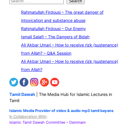
S
Search
e
Rahmatullah Firdousi – The great danger of
a
intoxication and substance abuse
r
Rahmatullah Firdousi – Our Enemy
c
Ismail Salafi – The Dangers of Bidah
h
Ali Akbar Umari – How to receive rizk (sustenance)
from Allah? – Q&A Session
Ali Akbar Umari – How to receive rizk (sustenance)
from Allah?
Tamil Dawah
| The Media Hub for Islamic Lectures in
Tamil
Islamic Media Provider of video & audio mp3 tamil bayans
In Collaboration With
:
Islamic Tamil Dawah Committee
– Dammam