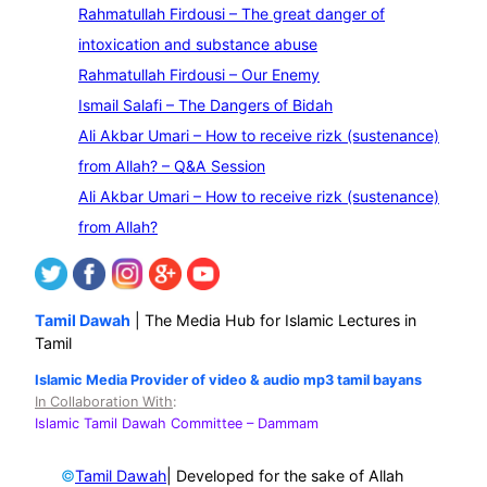
e
Rahmatullah Firdousi – The great danger of
a
intoxication and substance abuse
r
Rahmatullah Firdousi – Our Enemy
c
Ismail Salafi – The Dangers of Bidah
h
Ali Akbar Umari – How to receive rizk (sustenance)
from Allah? – Q&A Session
Ali Akbar Umari – How to receive rizk (sustenance)
from Allah?
Tamil Dawah
| The Media Hub for Islamic Lectures in
Tamil
Islamic Media Provider of video & audio mp3 tamil bayans
In Collaboration With
:
Islamic Tamil Dawah Committee
– Dammam
©
| Developed for the sake of Allah
Tamil Dawah