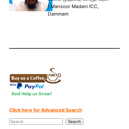
| Mansoor Madani ICC,
Dammam
Click here for Advanced Search
S
Search