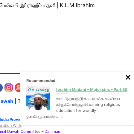
மவ்லவி இப்ராஹீம் மதனீ | K.L.M Ibrahim
Recommended
Ibrahim Madani – Major sins – Part 35
உலக ஆதாயத்திற்காக மார்க்க கல்வியை
Dawah
| The Media Hub for Islamic Lectures
கற்றுக்கொள்ளுதல்Learning religious
l
education for worldly
gainபெரும்பாவங்கள்…
Media Provider of video & audio mp3 tamil bayans
oration With
:
Tamil Dawah Committee
– Dammam