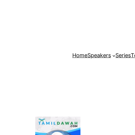
Home
Speakers
Series
T