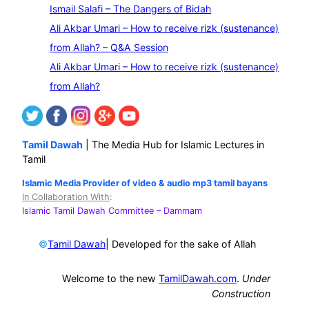
Ismail Salafi – The Dangers of Bidah
h
Ali Akbar Umari – How to receive rizk (sustenance)
from Allah? – Q&A Session
Ali Akbar Umari – How to receive rizk (sustenance)
from Allah?
Tamil Dawah
| The Media Hub for Islamic Lectures in
Tamil
Islamic Media Provider of video & audio mp3 tamil bayans
In Collaboration With
:
Islamic Tamil Dawah Committee
– Dammam
©
| Developed for the sake of Allah
Tamil Dawah
Welcome to the new
TamilDawah.com
.
Under
Construction