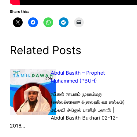
Share this:
Related Posts
Abdul Basith – Prophet
Muhammed (PBUH)
நபிகள் நாயகம் முஹம்மது
(ஸல்லல்லாஹு அலைஹி வா ஸல்லம்)
மவ்லவி அப்துல் பாஸித் புஹாரி |
Abdul Basith Bukhari 02-12-
2016…