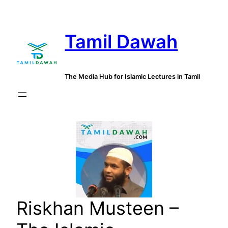
Skip
to
Tamil Dawah
content
The Media Hub for Islamic Lectures in Tamil
Riskhan Musteen –