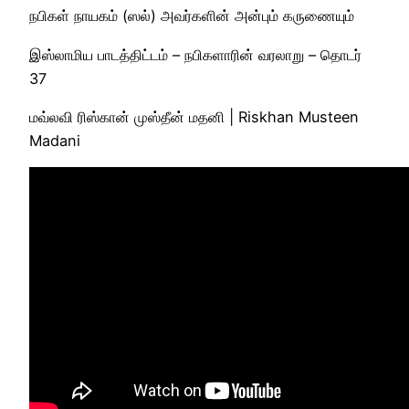
நபிகள் நாயகம் (ஸல்) அவர்களின் அன்பும் கருணையும்
இஸ்லாமிய பாடத்திட்டம் – நபிகளாரின் வரலாறு – தொடர்
37
மவ்லவி ரிஸ்கான் முஸ்தீன் மதனி | Riskhan Musteen
Madani