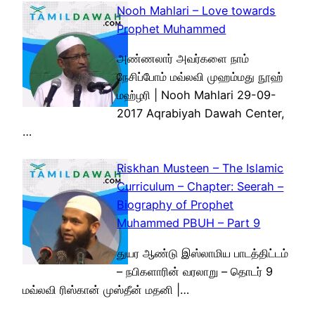
Nooh Mahlari – Love towards
Prophet Muhammed
அண்ணலார் அவர்களை நாம்
நேசிப்போம் மவ்லவி முஹம்மது நூஹ்
மஹ்ழரி | Nooh Mahlari 29-09-
2017 Aqrabiyah Dawah Center,
…
Riskhan Musteen – The Islamic
Curriculum – Chapter: Seerah –
Biography of Prophet
Muhammed PBUH – Part 9
துயர ஆண்டு இஸ்லாமிய பாடத்திட்டம்
– நபிகளாரின் வரலாறு – தொடர் 9
மவ்லவி ரிஸ்கான் முஸ்தீன் மதனி |…