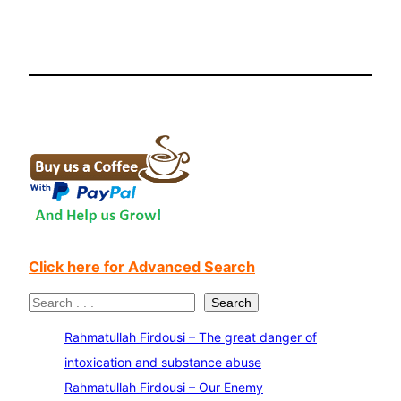
Click here for Advanced Search
S
Search
e
Rahmatullah Firdousi – The great danger of
a
intoxication and substance abuse
r
Rahmatullah Firdousi – Our Enemy
c