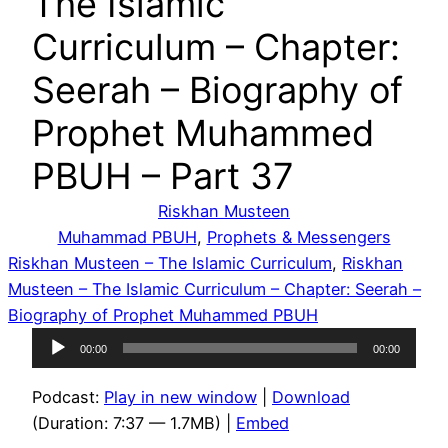
The Islamic
Curriculum – Chapter:
Seerah – Biography of
Prophet Muhammed
PBUH – Part 37
Riskhan Musteen
Muhammad PBUH
, 
Prophets & Messengers
Riskhan Musteen – The Islamic Curriculum
, 
Riskhan
Musteen – The Islamic Curriculum – Chapter: Seerah –
Biography of Prophet Muhammed PBUH
Audio
00:00
00:00
Player
Podcast:
Play in new window
|
Download
(Duration: 7:37 — 1.7MB) |
Embed