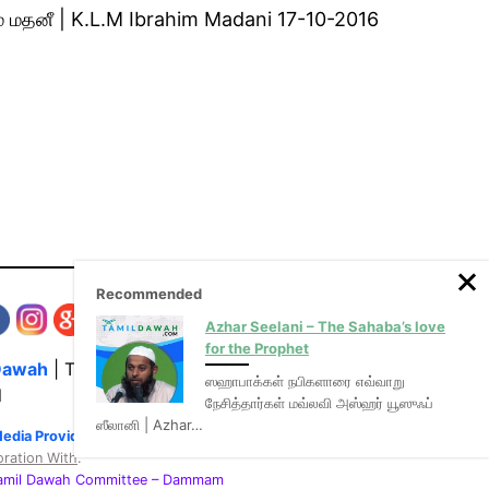
 மதனீ | K.L.M Ibrahim Madani 17-10-2016
Recommended
Azhar Seelani – The Sahaba’s love
for the Prophet
Dawah
| The Media Hub for Islamic Lectures
ஸஹாபாக்கள் நபிகளாரை எவ்வாறு
l
நேசித்தார்கள் மவ்லவி அஸ்ஹர் யூஸுஃப்
ஸீலானி | Azhar…
Media Provider of video & audio mp3 tamil bayans
oration With
:
Tamil Dawah Committee
– Dammam