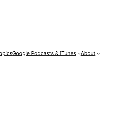
opics
Google Podcasts & iTunes
About