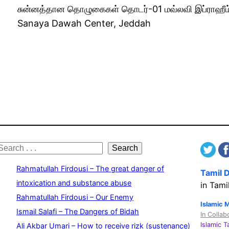
சுன்னத்தான தொழுகைகள் தொடர்-01 மவ்லவி இப்ராஹீம்
Sanaya Dawah Center, Jeddah
S
Search
e
Rahmatullah Firdousi – The great danger of
Tamil 
a
intoxication and substance abuse
in Tami
Rahmatullah Firdousi – Our Enemy
c
Islamic 
Ismail Salafi – The Dangers of Bidah
In Collab
h
Islamic 
Ali Akbar Umari – How to receive rizk (sustenance)