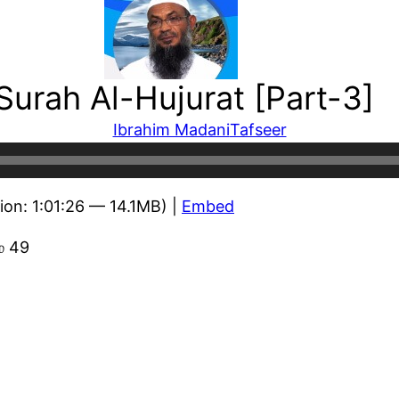
Surah Al-Hujurat [Part-3]
Ibrahim Madani
Tafseer
ion: 1:01:26 — 14.1MB) |
Embed
ம் 49