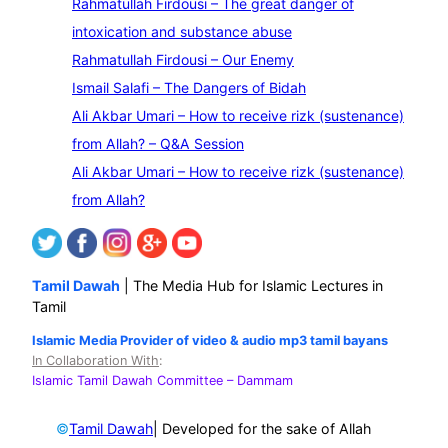
Rahmatullah Firdousi – The great danger of
a
intoxication and substance abuse
r
Rahmatullah Firdousi – Our Enemy
c
Ismail Salafi – The Dangers of Bidah
h
Ali Akbar Umari – How to receive rizk (sustenance)
from Allah? – Q&A Session
Ali Akbar Umari – How to receive rizk (sustenance)
from Allah?
Tamil Dawah
| The Media Hub for Islamic Lectures in
Tamil
Islamic Media Provider of video & audio mp3 tamil bayans
In Collaboration With
:
Islamic Tamil Dawah Committee
– Dammam
©
| Developed for the sake of Allah
Tamil Dawah