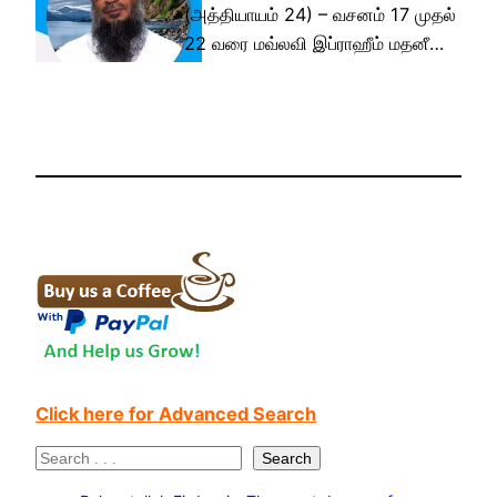
(அத்தியாயம் 24) – வசனம் 17 முதல்
22 வரை மவ்லவி இப்ராஹீம் மதனீ…
Click here for Advanced Search
S
Search
e