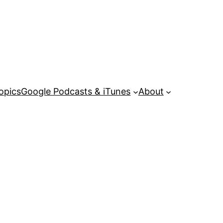
opics
Google Podcasts & iTunes
About