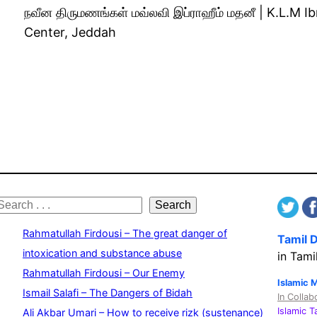
நவீன திருமணங்கள் மவ்லவி இப்ராஹீம் மதனீ | K.L.M
Center, Jeddah
S
Search
e
Rahmatullah Firdousi – The great danger of
Tamil 
a
intoxication and substance abuse
in Tami
Rahmatullah Firdousi – Our Enemy
c
Islamic 
Ismail Salafi – The Dangers of Bidah
In Collab
h
Islamic 
Ali Akbar Umari – How to receive rizk (sustenance)