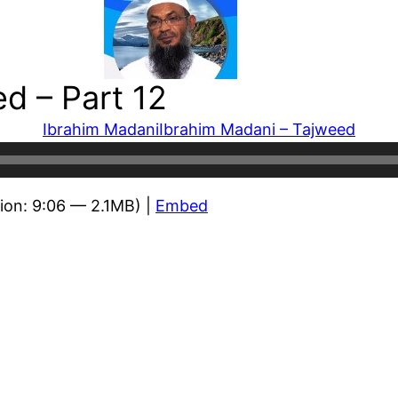
d – Part 12
Ibrahim Madani
Ibrahim Madani – Tajweed
ion: 9:06 — 2.1MB) |
Embed