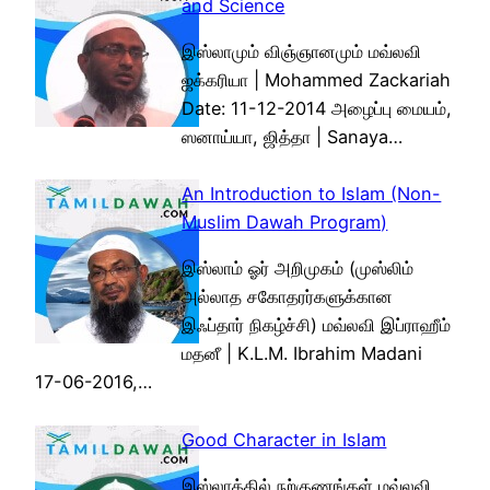
and Science
இஸ்லாமும் விஞ்ஞானமும் மவ்லவி
ஜக்கரியா | Mohammed Zackariah
Date: 11-12-2014 அழைப்பு மையம்,
ஸனாய்யா, ஜித்தா | Sanaya…
An Introduction to Islam (Non-
Muslim Dawah Program)
இஸ்லாம் ஓர் அறிமுகம் (முஸ்லிம்
அல்லாத சகோதரர்களுக்கான
இஃப்தார் நிகழ்ச்சி) மவ்லவி இப்ராஹீம்
மதனீ | K.L.M. Ibrahim Madani
17-06-2016,…
Good Character in Islam
இஸ்லாத்தில் நற்குணங்கள் மவ்லவி