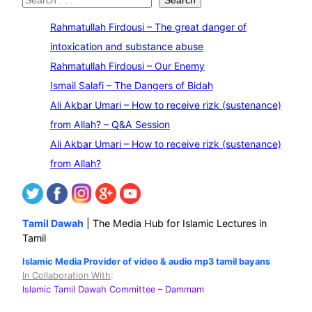
S
Search
e
Rahmatullah Firdousi – The great danger of
a
intoxication and substance abuse
r
Rahmatullah Firdousi – Our Enemy
c
Ismail Salafi – The Dangers of Bidah
h
Ali Akbar Umari – How to receive rizk (sustenance)
from Allah? – Q&A Session
Ali Akbar Umari – How to receive rizk (sustenance)
from Allah?
Tamil Dawah
| The Media Hub for Islamic Lectures in
Tamil
Islamic Media Provider of video & audio mp3 tamil bayans
In Collaboration With
:
Islamic Tamil Dawah Committee
– Dammam