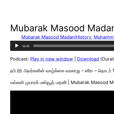
Mubarak Masood Madani 
Mubarak Masood Madani
History
, 
Muhamm
Audio
00:00
Player
Podcast:
Play in new window
|
Download
(Durat
நபி ﷺ அவர்களின் வாழ்க்கை வரலாறு – ஸீரா – தொடர் 
மவ்லவி முபாரக் மஸ்வூத் மதனி | Mubarak Masood M