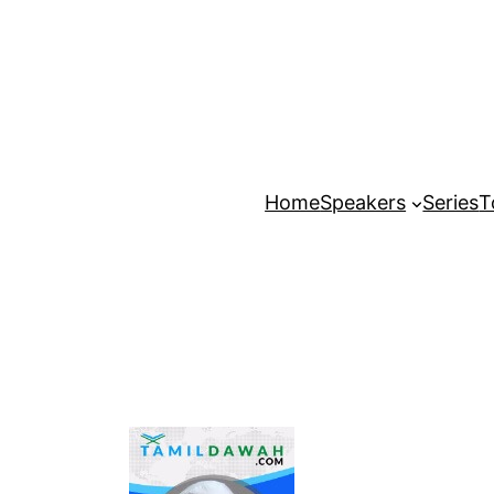
Home
Speakers
Series
T