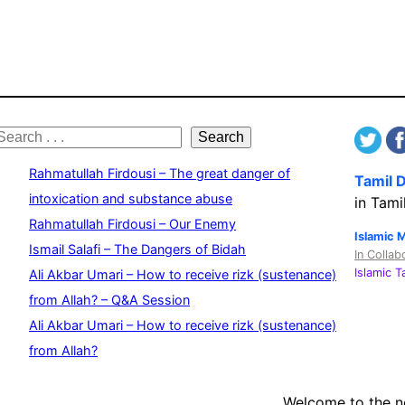
S
Search
e
Rahmatullah Firdousi – The great danger of
Tamil 
a
intoxication and substance abuse
in Tami
Rahmatullah Firdousi – Our Enemy
c
Islamic 
Ismail Salafi – The Dangers of Bidah
In Collab
h
Islamic 
Ali Akbar Umari – How to receive rizk (sustenance)
from Allah? – Q&A Session
Ali Akbar Umari – How to receive rizk (sustenance)
from Allah?
Welcome to the 