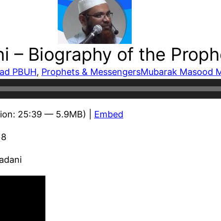
– Biography of the Prophe
ad PBUH
, 
Prophets & Messengers
Mubarak Masood Ma
ion: 25:39 — 5.9MB) |
Embed
18
adani