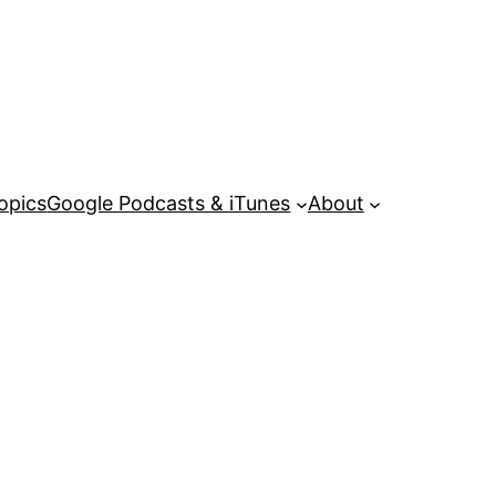
opics
Google Podcasts & iTunes
About