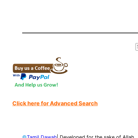
r
Click here for Advanced Search
©
Tamil Dawah
| Developed for the sake of Allah