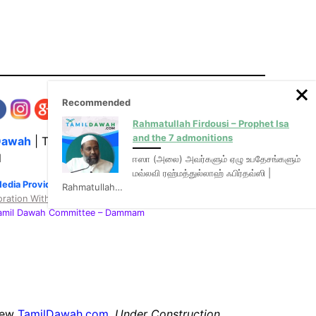
Recommended
Rahmatullah Firdousi – Prophet Isa
and the 7 admonitions
Dawah
| The Media Hub for Islamic Lectures
l
ஈஸா (அலை) அவர்களும் ஏழு உபதேசங்களும்
மவ்லவி ரஹ்மத்துல்லாஹ் ஃபிர்தவ்ஸி |
Media Provider of video & audio mp3 tamil bayans
Rahmatullah…
oration With
:
Tamil Dawah Committee
– Dammam
new
TamilDawah.com
.
Under Construction