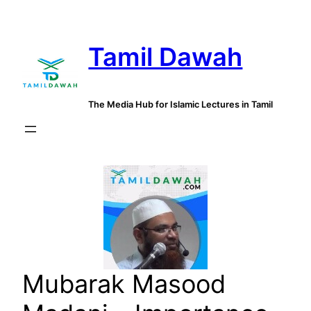
Skip
to
Tamil Dawah
content
The Media Hub for Islamic Lectures in Tamil
Mubarak Masood