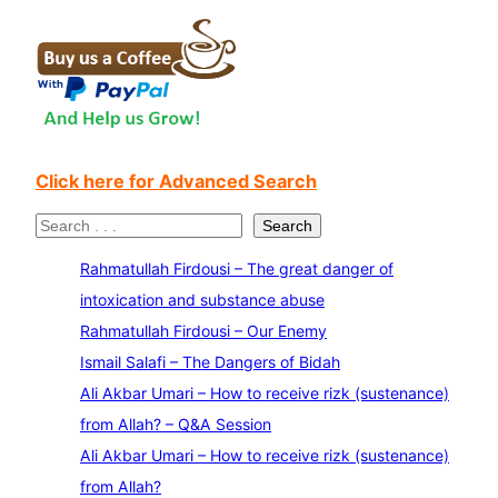
Click here for Advanced Search
S
Search
e
Rahmatullah Firdousi – The great danger of
a
intoxication and substance abuse
r
Rahmatullah Firdousi – Our Enemy
c
Ismail Salafi – The Dangers of Bidah
h
Ali Akbar Umari – How to receive rizk (sustenance)
from Allah? – Q&A Session
Ali Akbar Umari – How to receive rizk (sustenance)
from Allah?