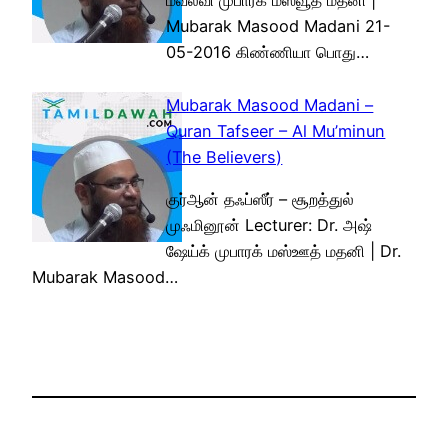
மவ்லவி முபாரக் மஸ்வூத் மதனி |
Mubarak Masood Madani 21-
05-2016 கிண்ணியா பொது…
Mubarak Masood Madani –
Quran Tafseer – Al Mu’minun
(The Believers)
குர்ஆன் தஃப்ஸீர் – சூறத்துல்
முஃமினூன் Lecturer: Dr. அஷ்
ஷேய்க் முபாரக் மஸ்ஊத் மதனி | Dr.
Mubarak Masood…