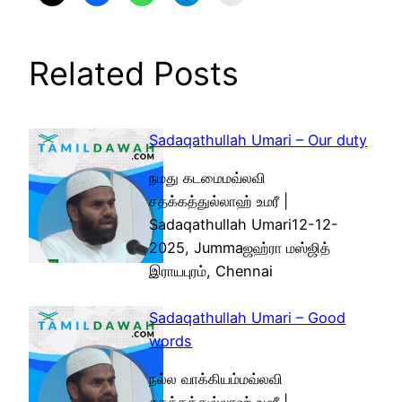
Related Posts
Sadaqathullah Umari – Our duty
நமது கடமைமவ்லவி
சதக்கத்துல்லாஹ் உமரீ |
Sadaqathullah Umari12-12-
2025, Jummaஜஹ்ரா மஸ்ஜித்
இராயபுரம், Chennai
Sadaqathullah Umari – Good
words
நல்ல வாக்கியம்மவ்லவி