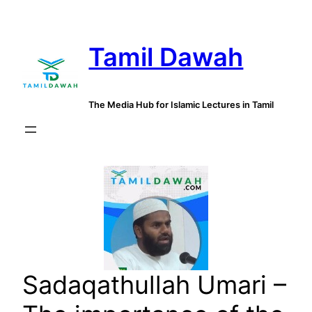
Skip
to
Tamil Dawah
content
The Media Hub for Islamic Lectures in Tamil
Sadaqathullah Umari –